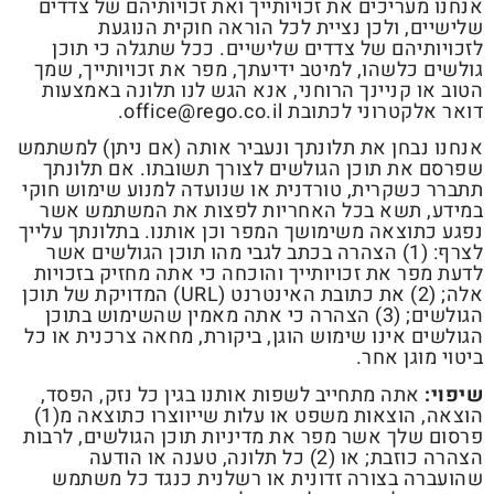
אנחנו מעריכים את זכויותייך ואת זכויותיהם של צדדים
שלישיים, ולכן נציית לכל הוראה חוקית הנוגעת
לזכויותיהם של צדדים שלישיים. ככל שתגלה כי תוכן
גולשים כלשהו, למיטב ידיעתך, מפר את זכויותייך, שמך
הטוב או קניינך הרוחני, אנא הגש לנו תלונה באמצעות
דואר אלקטרוני לכתובת
office@rego.co.il
.
אנחנו נבחן את תלונתך ונעביר אותה (אם ניתן) למשתמש
שפרסם את תוכן הגולשים לצורך תשובתו. אם תלונתך
תתברר כשקרית, טורדנית או שנועדה למנוע שימוש חוקי
במידע, תשא בכל האחריות לפצות את המשתמש אשר
נפגע כתוצאה משימושך המפר וכן אותנו. בתלונתך עלייך
לצרף: (1) הצהרה בכתב לגבי מהו תוכן הגולשים אשר
לדעת מפר את זכויותייך והוכחה כי אתה מחזיק בזכויות
אלה; (2) את כתובת האינטרנט (URL) המדויקת של תוכן
הגולשים; (3) הצהרה כי אתה מאמין שהשימוש בתוכן
הגולשים אינו שימוש הוגן, ביקורת, מחאה צרכנית או כל
ביטוי מוגן אחר.
שיפוי:
אתה מתחייב לשפות אותנו בגין כל נזק, הפסד,
הוצאה, הוצאות משפט או עלות שייווצרו כתוצאה מ(1)
פרסום שלך אשר מפר את מדיניות תוכן הגולשים, לרבות
הצהרה כוזבת; או (2) כל תלונה, טענה או הודעה
שהועברה בצורה זדונית או רשלנית כנגד כל משתמש