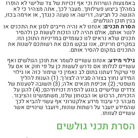
באמצעות השירות וכי אף זכויות של צד שלישי לא הופרו
במהלך ביצוע פעילותך. מעבר לכך, אתה מצהיר כי לא
הוגשה כל תביעה, דרישה או טענה כנגדך, או אוימה בכזו,
בגין תוכן הגולשים.
הסרת תכנים:
אנחנו לא נהיה חייבים לסנן את התכנים או
לנטר אותם, אולם תהיה לנו הזכות לעשות כן ולהסיר
תכנים שלא נראים לנו כעומדים במדיניות התוכן הזו.
במקרים חריגים, אנו נבקש מכם את רשותכם לשנות את
התכנים במקום להסיר אותם.
גילוי מידע:
אנחנו עשויים לשמר את תוכן הגולשים ואף
עשויים לגלותו אם נדרש לעשות כן על פי חוק או אם על
פי שיקול דעתנו בתום לב נאמין כי שימור כזה או גילוי
המידע נחוץ בצורה סבירה לצורך: (1) הענות להליך
משפטי; (2) אכיפת תנאים אלה; (3) תשובה לטענות של
צדדים שלישיים בנוגע להפרת זכויותיהם; (4) להגן על
הזכויות, הרכוש או הבטחון שלנו, משתמשינו והציבור.
מובהר כי עיבוד מידע אלקטרוני אף עשוי להביא לכך
שהמידע יועבר על רשתות שונות, ויועבר שינויים אשר
עשויים לעוותו.
הסרת תכני גולשים