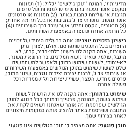
מדיניות זו, המונח "תוכן גולשים" יכלול: (1) תמונות
וטקסט אשר נעשה בהם שימוש למטרות של פרסום
תגובות או שליחת כתבות באתר; (2) תמונות או סרטונים
אשר נמשכו משרתי צד ג' בתגובות או בכל תרומה אחרת;
(3) תיאורים, טקסט ומידע אשר עובד דרך השירותים ו(4)
כל תרומה אחרת שנוצרה באמצעות השירותים.
רישיון בזכויות יוצרים:
אתה הבעלים היחיד של זכויות
היוצרים בכל התכנים שתפרסם. אולם, לצורך מתן
השירות, אתה מקנה לנו רישיון בלתי-הדיר, קבוע, לא
מוגבל, עולמי, שאינו נושא תמלוגים, בר הרשאת משנה,
לא-ייחודי, לעשות שימוש בתוכן ולאפשר למשתמשים
שלנו לעשות שימוש בתוכן הגולשים באמצעות השירותים
או שירותי צד ג', לרבות יצירת יצירות נגזרות, שינוי התוכן,
פרסום מחדש, הפצה, עשיית יצירות תלת-ממדיות וכל
פעולה אחרת.
שימוש בדמותך:
אתה מקנה לנו את הרשות לעשות
שימוש בשמך, תמונתך, פרטייך ודמותך בכל הנוגע לתוכן
הגולשים שפרסמת. זה אומר שאנחנו רשאים לקחת את
התגובה שפרסמת באתר ולהציג אותה במקומות חיצוניים
לאתר בצירוף שמך.
תוכן פוגעני:
אתה מצהיר כי תוכן הגולשים אינו פוגעני