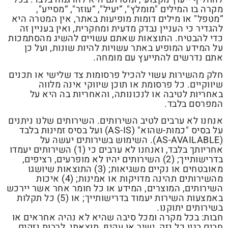
מקרה בו המילים "מומלץ", “יעיל", “עוזר", “מסייע",
“מטפל" או מילים דומות מופיעות באתר, אין המטרה היא
להגדיר כי העניין נבדק מדעית ומחקרית, ואין בעניין זה
כדי להבטיח. התוצאות שאתם עשויים להשיג מהסתמכות
על המידע המופיע באתר עשויות להיות שונות, ועל כן
אתם נדרשים להתייעץ עם מומחה.
חלק מהשירות עשוי להכיל פרסומות צד שלישי או תכנים
שיווקיים. כל פרסומת או תוכן שיווקי אינה מלווה
באחריות לטיבה או לנכונותה, והאחריות בה היא על
המפרסם בלבד.
אנחנו לא ערבים לטיב השירותים. השירותים שלנו ניתנים
על בסיס "כמות-שהוא" (AS-IS) ועל בסיס זמינות בלבד
(AS-AVAILABLE). השימוש בשירותים יעשה על
אחריותך בלבד, ואנחנו לא ערבים כי (1) השירותים יעמדו
בדרישותייך; (2) השירותים יהיו לא מופרעים, רציפים,
מאובטחים או נקיים משגיאות; (3) התוצאות שיושגו
מהשירותים תהינה מדויקות או אמינות; (4) איכות
השירותים, המוצרים, המידע או כל חומר אחר אשר יירכש
באמצעות השירות יעמוד בדרישותייך; או (5) כל תקלות
בשירותים יתוקנו.
חבות: בכל מקרה ומכל סיבה שהיא לא נהיה אחראים או
חבים בגין כל נזק, ישיר או עקיף, תוצאתי, לרבות נזקים