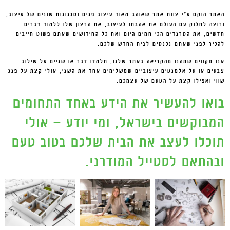
האתר הוקם ע"י צוות אתר שאוהב מאוד עיצוב פנים וסגנונות שונים של עיצוב,
ורוצה לחלוק עם העולם את אהבתו לעיצוב, את הרצון שלו ללמוד דברים
חדשים, את הטרנדים הכי חמים היום ואת כל החידושים שאתם פשוט חייבים
להכיר לפני שאתם נכנסים לבית החדש שלכם.
אנו מקווים שתהנו מהקריאה באתר שלנו, תלמדו דבר או שניים על שילוב
צבעים או על אלמנטים עיצוביים שמשלימים אחד את השני, אולי קצת על פנג
שווי ואפילו קצת על הטעם של עצמכם.
בואו להעשיר את הידע באחד התחומים
המבוקשים בישראל, ומי יודע – אולי
תוכלו לעצב את הבית שלכם בטוב טעם
ובהתאם לסטייל המודרני.