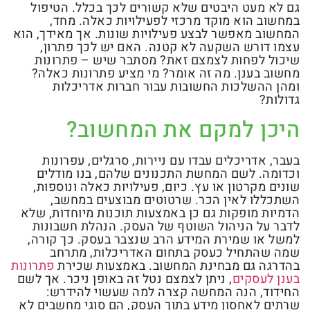
גם לא מעט היבטים שלא קשורים לכך בכלל. הטיפול
במחשוב הוא מוקד מרכזי לפעילויות כאלה. מחד,
המחשוב מאפשר לבצע פעילויות שונות. אך מאידך, הוא
עצמו דורש השקעה לא קטנה. האם יש לכך פתרון,
שיכול לפחות לצמצם זאת? מסתבר שיש – פתרונות
מחשוב בענן. מה זה אומר? מי מציע פתרונות כאלה?
ומהן ההשלכות החשובות עבור חברות אדריכלות
גדולות?
היכן למקם את המחשוב?
בעבר, אדריכלים עבדו עם ניירות, סרגלים, עפרונות
וכדומה. לשם המחשת התכנונים שלהם, בנו מודלים
שונים מקרטון או עץ. כיום, פעילויות כאלה ונוספות,
השתכללו לאין הכר. שרטוטים מבוצעים במחשב,
הדמיות מופקות גם כן באמצעות תוכנות מיוחדות, שלא
לדבר על הניהול השוטף של העסק. הנהלת חשבונות
למשל או שמירת המידע הרב שנצבר בעסק. כך קורה,
שמה שהתחיל כעסק בתחום האדריכלות, מתרחב
בהדרגה גם מבחינת המחשוב. באמצעות שכירת
פתרונות
בענן לעסקים
, ניתן לצמצם נטל זה באופן ניכר. אך לשם
החידוד, הנה המחשה קצרה למה שעשוי להידרש:
שרתים לאחסון מידע בתוך העסק, הם סוגי מחשבים לא