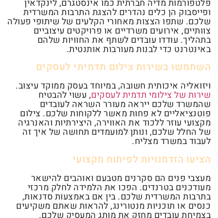
פלטפורמות מדיה חברתית כמו אינסטגרם, לינקדאין
ופייסבוק הן כלים נהדרים להצגת התרבות המשרדית
שלכם. שתפו הצצות מאחורי הקלעים של שיתופי פעולה
צוותיים, אירועים משרדיים או פרויקטים עיצוביים
בתהליך. עודדו עובדים לשתף את החוויות שלהם
באינטרנט כדי לבנות מעורבות אותנטית.
השתמשו בשירות צילום תדמיתי לעסקים
ויזואליה איכותית חשובה, במיוחד בעסק ממוקד עיצוב.
שירות של צילומי תדמית לעסקים
, עשוי להבטיח
שהמשרד שלכם ייראה מעורר השראה לעובדים
פוטנציאליים לא פחות מאשר ללקוחות שלכם. צילום
מקצועי עוזר ללכוד את האווירה, היצירתיות והאנרגיה
של החלל שלכם, ונותן למועמדים תחושה של איך זה
לעבוד במשרד מצליח.
הציעו הזדמנויות לפיתוח מקצועי
מעצבי פנים הם סקרנים מטבעם ואוהבים להישאר
מעודכנים בטרנדים. הפכו את הלמידה לחלק מרכזי
בתרבות המשרדית שלכם. בין אם באמצעות סדנאות,
כנסים או תוכניות מנטורינג, להראות שאתם משקיעים
בצמיחת עובדים מחזק את מותג המעסיק שלכם.