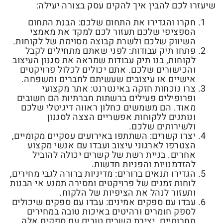
שיעזרו לכם להבין איך להקים עסק בצורה יעילה:
חקרו והגדירו את התחום שלכם: הבנת התחום
הספציפי שלכם תעזור לכם למקד את מאמצי
השיווק שלכם ולשרת קבוצה מסוימת של לקוחות.
פתחו תיק עבודות: לפני שאתם מתחילים לקבל
לקוחות, בנו תיק עבודות שמראה את סגנון העיצוב
והכישורים שלכם. אתם יכולים לכלול פרויקטים
אישיים או עיצובים שעשיתם לחברים ומשפחה.
צרו נוכחות חזקה באינטרנט: אתר מקצועי
ופרופילים פעילים ברשתות חברתיות הם חשובים
מאוד. הם משמשים כחלון ראווה דיגיטלי שלכם
ונותנים ללקוחות אפשריים הצצה לסגנון
ולשירותים שלכם.
יצרו קשרים: השתתפו באירועים עסקיים מקומיים,
הצטרפו לארגוני עיצוב ועבדו עם אנשי מקצוע
אחרים. בניית רשת של קשרים יכולה להוביל
להזדמנויות והפניות חדשות.
הגדירו תנאים ברורים: מדיניות ברורה לגבי מחירים,
לוחות זמנים של פרויקטים ומסירה תמנע אי הבנות
ותעזור לנהל את הציפיות של הלקוח.
עבדו עם ספקים אמינים: עבדו עם ספקים שיכולים
לספק חומרים ורהיטים באיכות טובה במחירים
תחרותיים. יצירת קשרים טובים עם ספקים אלה