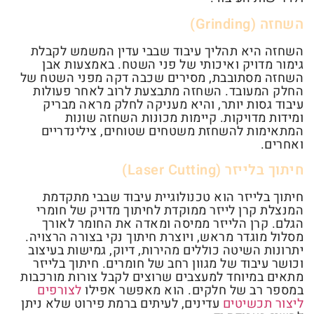
השחזה (Grinding)
השחזה היא תהליך עיבוד שבבי עדין המשמש לקבלת
גימור מדויק ואיכותי של פני השטח. באמצעות אבן
השחזה מסתובבת, מסירים שכבה דקה מפני השטח של
החלק המעובד. השחזה מתבצעת לרוב לאחר פעולות
עיבוד גסות יותר, והיא מעניקה לחלק מראה מבריק
ומידות מדויקות. קיימות מכונות השחזה שונות
המתאימות להשחזת משטחים שטוחים, צילינדריים
ואחרים.
חיתוך בלייזר (Laser Cutting)
חיתוך בלייזר הוא טכנולוגיית עיבוד שבבי מתקדמת
המנצלת קרן לייזר ממוקדת לחיתוך מדויק של חומרי
הגלם. קרן הלייזר ממיסה ומאדה את החומר לאורך
מסלול מוגדר מראש, ויוצרת חיתוך נקי בצורה הרצויה.
יתרונות השיטה כוללים מהירות, דיוק, גמישות בעיצוב
וכושר עיבוד של מגוון רחב של חומרים. חיתוך בלייזר
מתאים במיוחד למעצבים שרוצים לקבל צורות מורכבות
במספר רב של חלקים. הוא מאפשר אפילו
לצורפים
ליצור תכשיטים
עדינים, לעיתים ברמת פירוט שלא ניתן