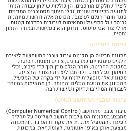
מכונות כרסום הן מכונות עיבוד שבבי ידניות המשמשות
ליצירת חלקים מורכבים. הן כוללות שולחן עבודה הניתן
לתנועה בכיוונים שונים, וכלי חיתוך מסתובבים המוזנים
כנגד חומר הגלם לעיצובו. מכונות אלה דורשות מיומנות
גבוהה של המפעיל ומתאימות לעבודות בסדרות קטנות
או לייצור אבי טיפוס. יתרונן הוא בגמישות ובמחיר הנמוך
יחסית.
שיטת החריטה
מכונות חריטה הן מכונות עיבוד שבבי המשמשות ליצירת
חלקים סימטריים כמו ברגים, צירים ומוטות הברגה.
במכונת החריטה, חומר הגלם מוזן תוך כדי סיבוב, וכלי
החיתוך נע לאורכו ולרוחבו ליצירת הצורה הרצויה.
מכונות אלו מופעלות ידנית על ידי בקרה של המפעיל,
המכוונן את תנועת הכלים והחומר. הן מתאימות במיוחד
לעבודות המחייבות דיוק וגמישות רבה.
עיבוד שבבי ממוחשב (CNC)
עיבוד שבבי ממוחשב (Computer Numerical Control)
מתבצע במכונות המשלבות מחשב לשליטה על תהליך
העיבוד. המפעיל מתכנת את פקודות העיבוד, והמכונה
מבצעת אותן באופן אוטומטי. לעומת זאת, במכונות