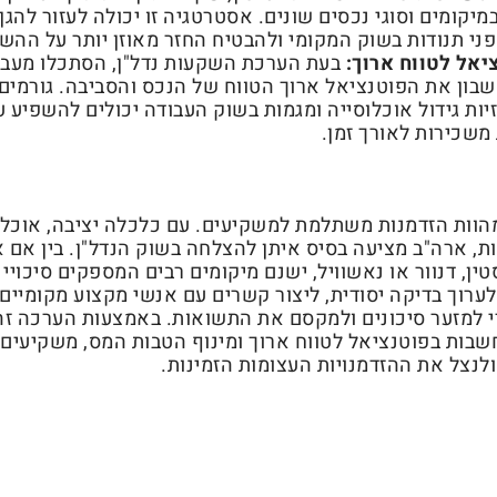
קומים וסוגי נכסים שונים. אסטרטגיה זו יכולה לעזור להגן
 תנודות בשוק המקומי ולהבטיח החזר מאוזן יותר על ההש
יאל לטווח ארוך:
בעת הערכת השקעות נדל"ן, הסתכלו מעבר
שבון את הפוטנציאל ארוך הטווח של הנכס והסביבה. גורמים 
ות גידול אוכלוסייה ומגמות בשוק העבודה יכולים להשפיע ע
משכירות לאורך זמן.
הוות הזדמנות משתלמת למשקיעים. עם כלכלה יציבה, אוכלו
ת, ארה"ב מציעה בסיס איתן להצלחה בשוק הנדל"ן. בין אם 
טין, דנוור או נאשוויל, ישנם מיקומים רבים המספקים סיכוי
לערוך בדיקה יסודית, ליצור קשרים עם אנשי מקצוע מקומיים ו
למזער סיכונים ולמקסם את התשואות. באמצעות הערכה זה
בות בפוטנציאל לטווח ארוך ומינוף הטבות המס, משקיעים 
נצל את ההזדמנויות העצומות הזמינות.