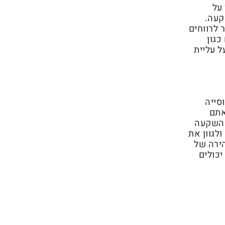
 על
קעה.
 לרווחים
כגון
ל עליית
סייה
אתם
י השקעה
לגוון את
ירה של
יכולים