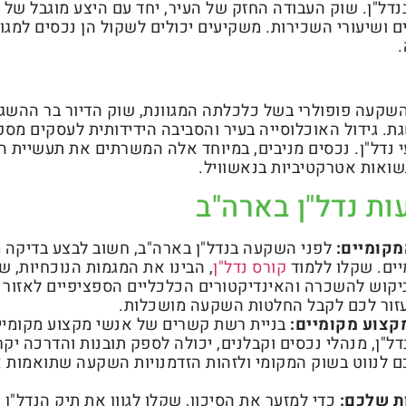
דל"ן. שוק העבודה החזק של העיר, יחד עם היצע מוגבל של ד
ם ושיעורי השכירות. משקיעים יכולים לשקול הן נכסים למגור
.
שקעה פופולרי בשל כלכלתה המגוונת, שוק הדיור בר ההשג
. גידול האוכלוסייה בעיר והסביבה הידידותית לעסקים מספ
י נדל"ן. נכסים מניבים, במיוחד אלה המשרתים את תעשיית ה
שואות אטרקטיביות בנאשוויל.
ת נדל"ן בארה"ב
מקומיים:
לפני השקעה בנדל"ן בארה"ב, חשוב לבצע בדיקה 
ים. שקלו ללמוד
קורס נדל"ן
, הבינו את המגמות הנוכחיות, שי
ביקוש להשכרה והאינדיקטורים הכלכליים הספציפיים לאזור
 יעזור לכם לקבל החלטות השקעה מושכלות.
קצוע מקומיים:
בניית רשת קשרים של אנשי מקצוע מקומיי
 נדל"ן, מנהלי נכסים וקבלנים, יכולה לספק תובנות והדרכה יקר
כם לנווט בשוק המקומי ולזהות הזדמנויות השקעה שתואמות 
ת שלכם:
כדי למזער את הסיכון, שקלו לגוון את תיק הנדל"ן