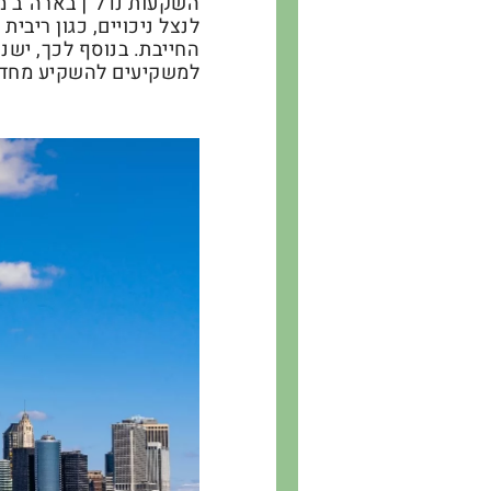
השקעות נדל"ן בארה"ב מ
לנצל ניכויים, כגון ריב
למשקיעים להשקיע מחדש 