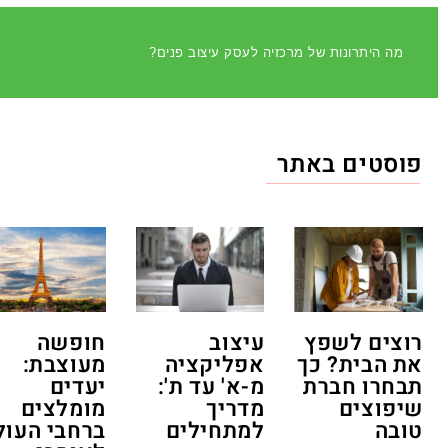
מה היתרונות של מרכזיה לעסק עיצוב פנים?
פוסטים באתר
רוצים לשפץ
עיצוב
חופשה
את הבית? כך
אפליקציה
מעוצבת:
תבחרו חברת
מ-א' עד ת':
יעדים
שיפוצים
מדריך
מומלצים
טובה
למתחילים
ברחבי העול