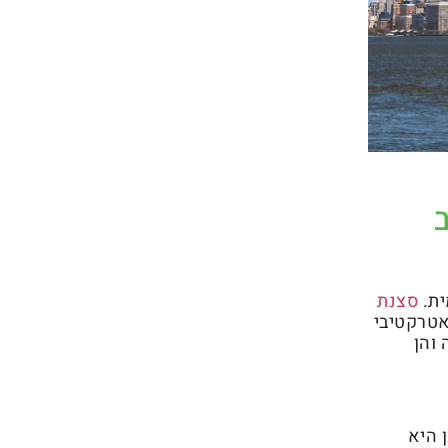
ית.
סצנת
אטרקטיבי
 והן
 היא