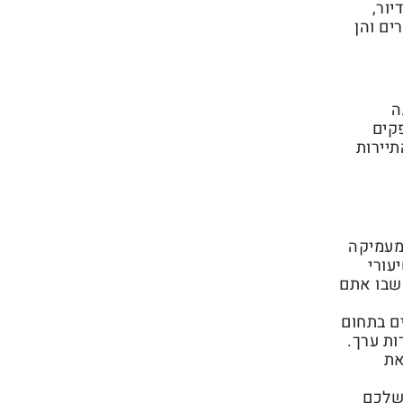
יור,
ים והן
ה
קים
תיירות
מעמיקה
עורי
 שבו אתם
ם בתחום
ות ערך.
את
 שלכם