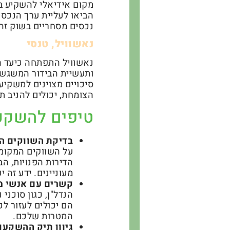
מקום אידיאלי להשקיע בנ
הביאו לעליית ערך הנכסי
נכסים מסחריים בשוק זה
נאשוויל, טנסי
נאשוויל התפתחה כיעד ה
ותעשיית הבידור המשגשגת
סיכויים מצוינים למשקיע
הצומחת, יכולים להניב ת
טיפים להשקעו
בדיקת השווקים ה
על השווקים המקומי
הדירות הפנויות, ה
מעוניינים. ידע זה
קשרים עם אנשי מ
הנדל"ן, כגון סוכני
הם יכולים לעזור ל
המטרות שלכם.
גיוון תיק ההשקעו