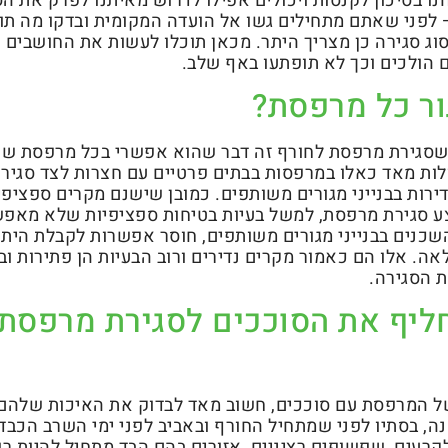
חנו בסיכון לקנסות ויכולים אפילו לדרוש מאיתנו לפרק את ה
לפני שאתם מתחילים גשו אל הועדה המקומית ובדקו מה תו
וג סגירה כן מצריך היתר. מכאן תוכלו לעשות את החושבים
ם הולכים וכך לא תופתעו באף שלב.
ור כל מרפסת?
שסגירת מרפסת לחורף זה דבר שהוא אפשרי בכל מרפסת שה
לות מאד כאלו במרפסות בבתים פרטיים עם חצרות לצד סגירו
רות בבנייני מגורים משותפים. כמובן שישנם מקרים ספציפי
בצע סגירת מרפסת, למשל בעיות בטיחות ספציפיות שלא מאפ
כנים בבנייני מגורים משותפים, חוסר אפשרות לקבלת היתר
ה. אלו הם כאמור מקרים נדירים ורוב הבעיות הן פתירות וב
ת הסגירה.
ליף את הסוככים לסגירת מרפסת
ל המרפסת עם סוככים, חשוב מאד לבדוק את האיכות שלהם 
ה, בסתיו לפני שמתחיל החורף ובאביב לפני ימי השרב הכבד
רעים, שפשופים רציניים, אזורים בהם הבד מתחיל להיות רפו