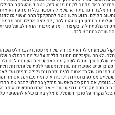
פעמים זה מאד מפתה לקנות מנוע כזה, בטח כשהעסקה הכוללת
הזה ההמלצה הגורפת היא שלא להתפשר כלל והמנוע הוא אחד
חשוב מכולם. מנוע חלש נוטה להתקלקל מהר ועשוי גם לפגו
עלויות התיקון הן גבוהות למדי, לפעמים אפילו יותר מהמחי
יכותי מלכתחילה. בקיצור – מנוע איכותי הוא הלב של סגירת
החשובה ביותר שלכם.
יקול משמעותי לקראת סגירה של המרפסת וזה בהחלט משהו
לה. לאחר שקיבלתם תמונה כללית על עלויות ההמלצה שלנו
יב שלכם וכך תוכלו לשחק עם האפשרויות השונות לכם ולהג
 כמובן שיש אפשרויות שונות ואפשר ללכת על פתרונות זולים 
כמו סוג של בד אטום למים ופתרונות גלילה ידניים ועד לאפ
שמליים ממונעים וסגירת זכוכית איכותית מבחינת אטימה ומ
ב. בנוסף, אם התקציב מאפשר מומלץ בהחלט לחבר את המר
 בית חכם יוקרתית. נדגיש שוב – אם אתם מחפשים איפה א
בכל מקרה על סוכך חשמלי, מומלץ בחום שלא להתפשר על 