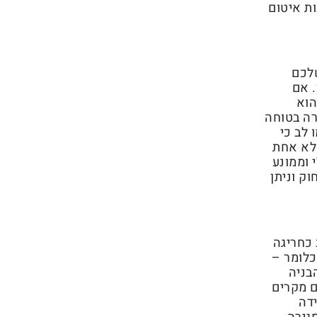
ות איטום
שלכם
 אם
הוא
רה בטוחה
 לב כי
 לא אחת
 וממונע
ק וניתן
 כחריגה
כלומר –
בניה
ם מקרים
דה