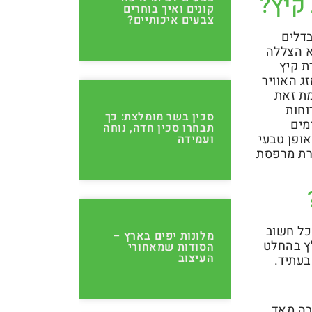
קיץ?
קונים ואיך בוחרים
צבעים איכותיים?
בדלים
א הצללה
ת קיץ
ג האוויר
מת זאת
וחות
סכין בשר מומלצת: כך
מים
תבחרו סכין חדה, נוחה
אופן טבעי
ועמידה
ירת מרפסת
כל חשוב
מלונות יפים בארץ –
לץ בהחלט
הסודות שמאחורי
העיצוב
בעתיד.
בה מאד