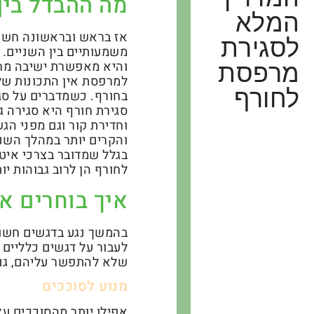
מה ההבדל בין
המלא
אז בראש ובראשונה חשוב 
לסגירת
משמעותיים בין השניים.
והיא מאפשרת ישיבה מחו
מרפסת
למרפסת אין התכונות של
לחורף
בחורף. כשמדברים על סגי
סגירת חורף היא סגירה ג
וחדירת קור וגם מפני ה
והקרים יותר במהלך הש
בגלל שמדובר בצרכי איטו
לחורף הן לרוב גבוהות יות
איך בוחרים א
בהמשך נגע בדגשים חשוב
לעבור על דגשים כלליים 
שלא להתפשר עליהם, גם 
מנוע לסוככים
אפילו יותר מהסוככים ע