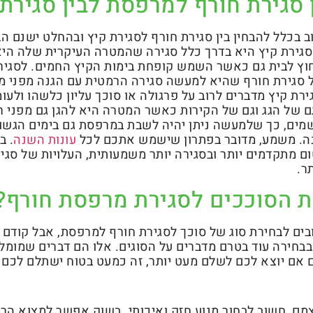
 סגירת חורף למרפסת לבין סגירת 
בכלל להבחין בין סגירת חורף לסגירת קיץ ובהחלט ישנם ה
 סגירת קיץ היא בדרך כלל סגירה שהמטרה העיקרית שלה הי
ץ לבית גם כאשר השמש קופחת בימות הקיץ החמים. לסגיר
 סגירת חורף שהיא למעשה סגירה הרמטית עם הגנה מפני מז
רת קיץ מדברים לרוב על פרגולה או סוכך עליון כלשהו ולעו
ם של הגג וגם של הקירות כאשר המטרה היא להגן גם מפני ר
גשמים, כך שלמעשה ניתן יהיה לשבת במרפסת גם בימים הגשו
נה. משמע, מדובר בפתרון שישמש אתכם לכל
עונות השנה
. ב
ם מתקדמים יותר ובסגירה יותר משמעותית, העלויות של סג
ר.
ת הסוככים לסגירת מרפסת חורף?
ים לבחירת סוג של סוכך לסגירת חורף למרפסת, אבל קודם 
בבחירה עוד בטרם מדברים על הסוגים. אלו הם דברים שמומ
אם יוצא לכם לשלם מעט יותר, זה כמעט בטוח ישתלם לכם 
צמם, חשוב לבחור מנוע חזק ואיכותי. בשוק אפשר למצוא הר