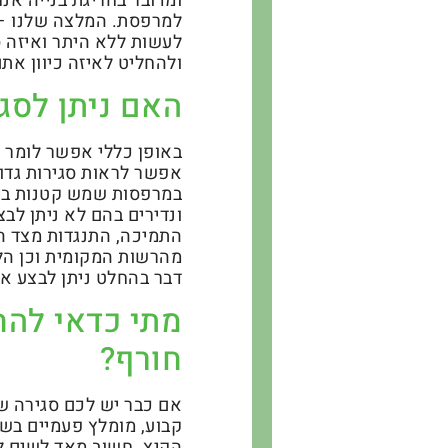
ומדובר בחריגת בנייה אנ
למרפסת. המלצה שלנו – 
לעשות ללא היתר ואיזה ס
ולהחליט לאיזה כיוון את
האם ניתן לסג
באופן כללי אפשר לומר 
אפשר לראות סגירות גדו
במרפסות שמש קטנות בדי
ונדירים בהם לא ניתן ל
התמיכה, התנגדות מצד הש
מהרשות המקומית וכן הלא
דבר בהחלט ניתן לבצע א
מתי כדאי להח
חורף?
אם כבר יש לכם סגירה ש
קבוע, מומלץ פעמיים בשנ
הקיץ. חשוב מאד לשים לק