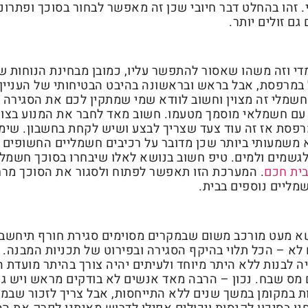
 זהו בהחלט דבר חיובי שכן זה מאפשר לבחור בסוכך ופתרונ
ם זולים יותר.
מדי וזה משהו שאסור להתפשר עליו, כמובן מבחינת הנוחות 
במרפסת, אבל בראש ובראשונה בהיבט הבטיחותי של העניין.
שמלי זה מצוין וחשוב לוודא שמי שמתקין לכם את הסגירה 
עם חשמלאי מוסמך מטעמו. חשוב מאד לחבר את המנוע בצו
פסת אז זה עוד צעד שצריך לבצע ושיש לקחת בחשבון. שימו
א משמעותי ביותר שכן מדובר על רכיבים חשמליים החשופים
לגשמים ולמים. טיפ חשוב בנושא לאלו שיבחרו בסוכך חשמלי
ית חכם
. המערכת הזו תאפשר לפתוח ולסגור את הסוכך מרחו
מליים נוספים בבית.
ושא מעט מורכב משום שבמקרים מסוימים סגירת חורף תיחשב
 לא – הכל תלוי בהיקף הסגירה ובפירוט של תכניות המבנה. 
ה לבנות ללא היתר מיוחד ולעיתים יהיה צורך בהיתר מועדת ה
מס שבח. נכון – הרבה מאד אנשים לא בודקים מראש ויש ג
ת במקומן במשך שנים ללא התייחסות, אבל צריך לזכור שבמי