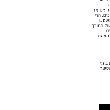
כדי
רה אטומה
ים, הרי
השמש
של החורף
ם
 באמת
בימי
אפשר