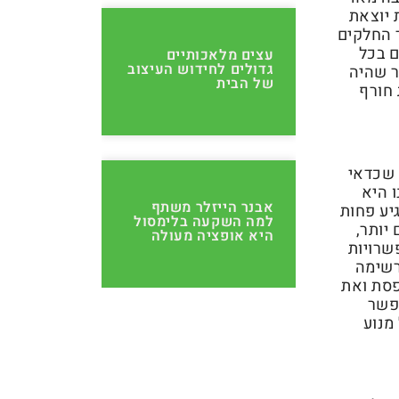
 יוצאת
 החלקים
ם בכל
עצים מלאכותיים
גדולים לחידוש העיצוב
ר שהיה
של הבית
 חורף
 שכדאי
 היא
אבנר הייזלר משתף
יע פחות
למה השקעה בלימסול
יותר,
היא אופציה מעולה
שרויות
רשימה
פסת ואת
פשר
מנוע