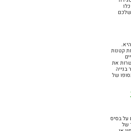
סגירה
כלו
 שלכם
יא.
ת קטנות
ים
שרות את
 בנייה
סופו של
על בסיס
 של
י או